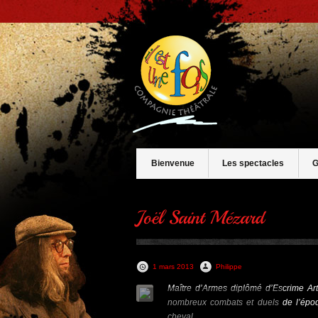
Bienvenue
Les spectacles
G
1 mars 2013
Philippe
Maître d’Armes diplômé d’Escrime Art
nombreux combats et duels de l’époqu
cheval.