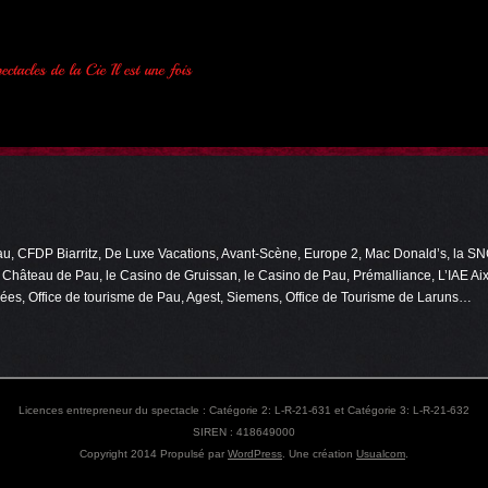
 CFDP Biarritz, De Luxe Vacations, Avant-Scène, Europe 2, Mac Donald’s, la SNC
e Château de Pau, le Casino de Gruissan, le Casino de Pau, Prémalliance, L’IAE A
ées, Office de tourisme de Pau, Agest, Siemens, Office de Tourisme de Laruns…
Licences entrepreneur du spectacle : Catégorie 2: L-R-21-631 et Catégorie 3: L-R-21-632
SIREN : 418649000
Copyright 2014
Propulsé par
WordPress
. Une création
Usualcom
.