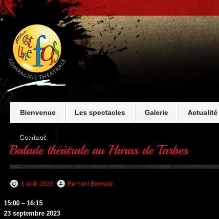
Bienvenue
Les spectacles
Galerie
Actualité
Contact
1 août 2023
Bernard Bernard
Balade
15:00
–
16:15
théâtrale
23 septembre 2023