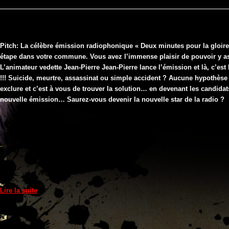
pour
la
gloire"
à
Clermont-
Pitch: La célèbre émission radiophonique « Deux minutes pour la gloire 
Ferrand
étape dans votre commune. Vous avez l’immense plaisir de pouvoir y as
(63)
L’animateur vedette Jean-Pierre Jean-Pierre lance l’émission et là, c’est
!!! Suicide, meurtre, assassinat ou simple accident ? Aucune hypothèse 
exclure et c’est à vous de trouver la solution… en devenant les candida
nouvelle émission… Saurez-vous devenir la nouvelle star de la radio ?
Lire la suite