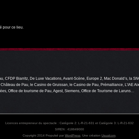
pour ce lieu.
 CFDP Biarritz, De Luxe Vacations, Avant-Scène, Europe 2, Mac Donald’s, la SNC
e Château de Pau, le Casino de Gruissan, le Casino de Pau, Prémalliance, L’IAE A
ées, Office de tourisme de Pau, Agest, Siemens, Office de Tourisme de Laruns…
Licences entrepreneur du spectacle : Catégorie 2: L-R-21-631 et Catégorie 3: L-R-21-632
SIREN : 418649000
Copyright 2014
Propulsé par
WordPress
. Une création
Usualcom
.