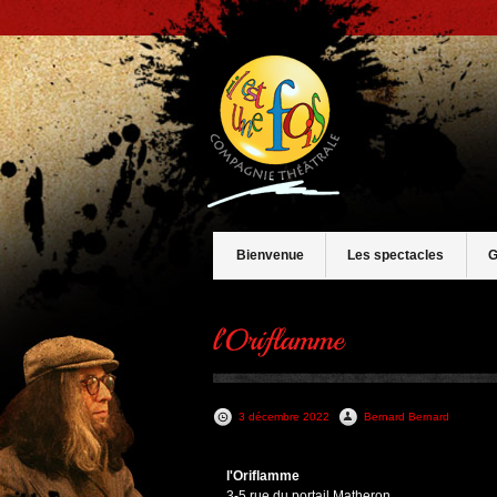
Bienvenue
Les spectacles
G
3 décembre 2022
Bernard Bernard
l'Oriflamme
3-5 rue du portail Matheron