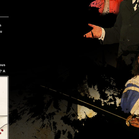
s
au
Vous
 ? A