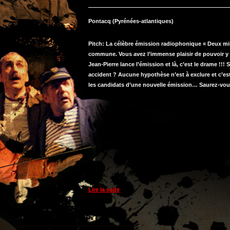
la
gloire"
Pontacq (Pyrénées-atlantiques)
à
Pontacq
Pitch: La célèbre émission radiophonique « Deux minu
commune. Vous avez l’immense plaisir de pouvoir y a
Jean-Pierre lance l’émission et là, c’est le drame !!!
accident ? Aucune hypothèse n’est à exclure et c’es
les candidats d’une nouvelle émission… Saurez-vous 
Lire la suite