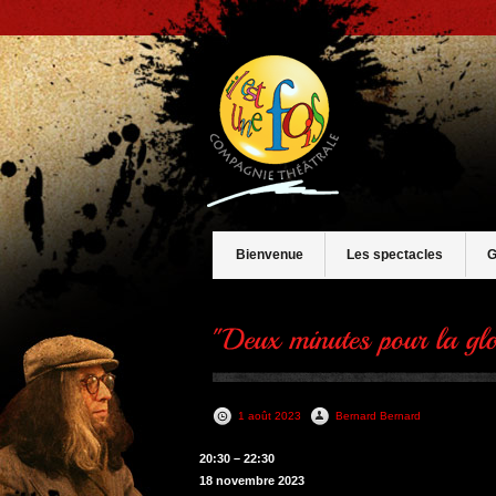
Bienvenue
Les spectacles
G
1 août 2023
Bernard Bernard
"Deux
20:30
–
22:30
minutes
18 novembre 2023
pour