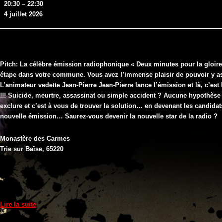
20:30
–
22:30
minutes
4 juillet 2026
pour
la
gloire"
au
Monastère
Pitch: La célèbre émission radiophonique « Deux minutes pour la gloire 
des
étape dans votre commune. Vous avez l’immense plaisir de pouvoir y as
Carmes
L’animateur vedette Jean-Pierre Jean-Pierre lance l’émission et là, c’est
de
!!! Suicide, meurtre, assassinat ou simple accident ? Aucune hypothèse 
Trie
exclure et c’est à vous de trouver la solution… en devenant les candida
sur
nouvelle émission… Saurez-vous devenir la nouvelle star de la radio ?
Baïse
(65)
Monastère des Carmes
Trie sur Baïse
,
65220
Lire la suite