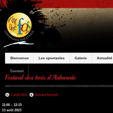
Bienvenue
Les spectacles
Galerie
Actualité
Contact
1 août 2023
Bernard Bernard
Festival
11:00
–
12:15
des
13 août 2023