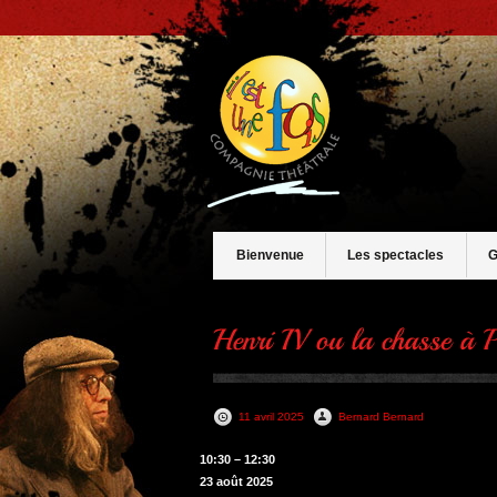
Bienvenue
Les spectacles
G
11 avril 2025
Bernard Bernard
Henri
10:30
–
12:30
IV
23 août 2025
ou