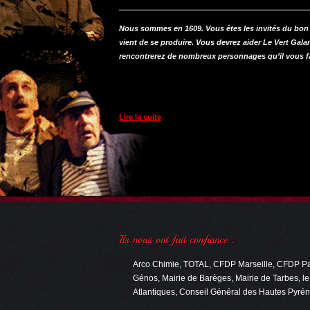
la
chasse
Nous sommes en 1609. Vous êtes les invités du bon 
à
vient de se produire. Vous devrez aider Le Vert Gala
Pau
rencontrerez de nombreux personnages qu’il vous fa
à
l'occasion
du
Festival
Lire la suite
Hestivoc
(64)
Arco Chimie, TOTAL, CFDP Marseille, CFDP Pau,
Génos, Mairie de Barèges, Mairie de Tarbes, l
Atlantiques, Conseil Général des Hautes Pyrén