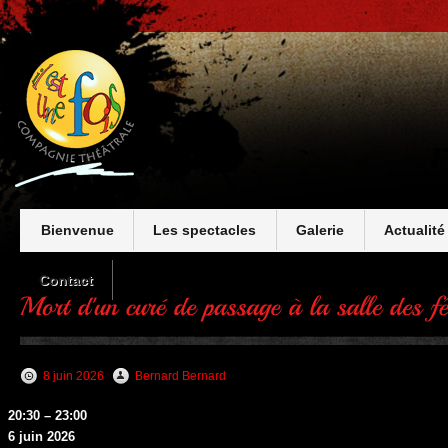
Bienvenue
Les spectacles
Galerie
Actualité
Contact
8 juin 2026
Bernard Bernard
Mort
20:30
–
23:00
d'un
6 juin 2026