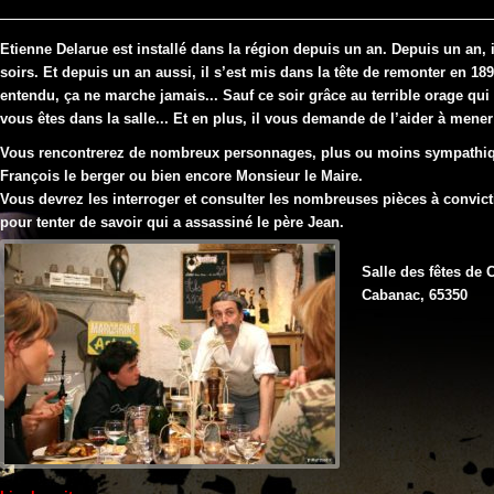
curé
de
passage
Etienne Delarue est installé dans la région depuis un an. Depuis un an, i
à
soirs. Et depuis un an aussi, il s’est mis dans la tête de remonter en 189
la
entendu, ça ne marche jamais... Sauf ce soir grâce au terrible orage q
salle
vous êtes dans la salle... Et en plus, il vous demande de l’aider à mener 
des
Vous rencontrerez de nombreux personnages, plus ou moins sympathiq
fêtes
François le berger ou bien encore Monsieur le Maire.
de
Vous devrez les interroger et consulter les nombreuses pièces à convict
Cabanac
pour tenter de savoir qui a assassiné le père Jean.
(65)
Salle des fêtes de
Cabanac
,
65350