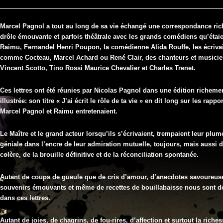
la
lettre
à
Marcel Pagnol a tout au long de sa vie échangé une correspondance ric
Séméac
drôle émouvante et parfois théâtrale avec les grands comédiens qu’étai
(65)
Raimu, Fernandel Henri Poupon, la comédienne Alida Rouffe, les écriva
comme Cocteau, Marcel Achard ou René Clair, des chanteurs et musici
Vincent Scotto, Tino Rossi Maurice Chevalier et Charles Trenet.
Ces lettres ont été réunies par Nicolas Pagnol dans une édition richeme
illustrée: son titre « J’ai écrit le rôle de ta vie » en dit long sur les rappo
Marcel Pagnol et Raimu entretenaient.
Le Maître et le grand acteur lorsqu’ils s’écrivaient, trempaient leur plum
géniale dans l’encre de leur admiration mutuelle, toujours, mais aussi d
colère, de la brouille définitive et de la réconciliation spontanée.
Autant de coups de gueule que de cris d’amour, d’anecdotes savoureus
souvenirs émouvants et même de recettes de bouillabaisse nous sont d
dans ces lettres.
Autant de joies, de chagrins, de fou-rires, d’affection et surtout la rich