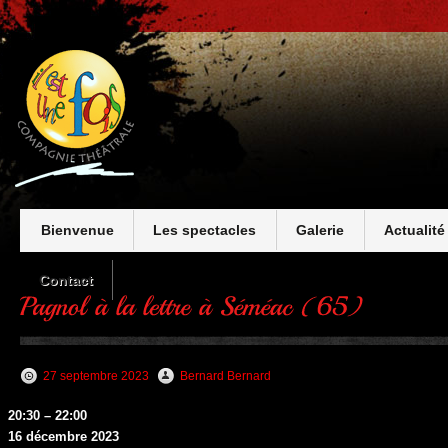
Bienvenue
Les spectacles
Galerie
Actualité
Contact
27 septembre 2023
Bernard Bernard
Pagnol
20:30
–
22:00
à
16 décembre 2023