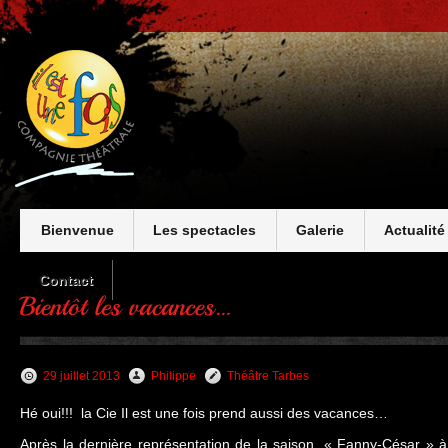
Bienvenue
Les spectacles
Galerie
Actualité
Contact
29 juillet 2013
Philippe
Théâtre Tarbes
Hé oui!!! la Cie Il est une fois prend aussi des vacances…
Après la dernière représentation de la saison, « Fanny-César » à