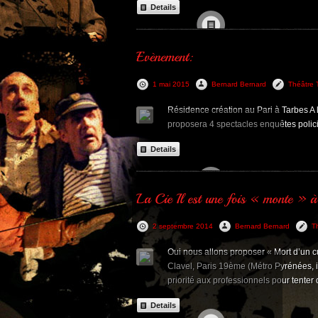
Details
1 mai 2015
Bernard Bernard
Théâtre 
Résidence création au Pari à Tarbes A l
proposera 4 spectacles enquêtes polici
Details
2 septembre 2014
Bernard Bernard
T
Oui nous allons proposer « Mort d’un 
Clavel, Paris 19ème (Métro Pyrénées, il
priorité aux professionnels pour tenter
Details