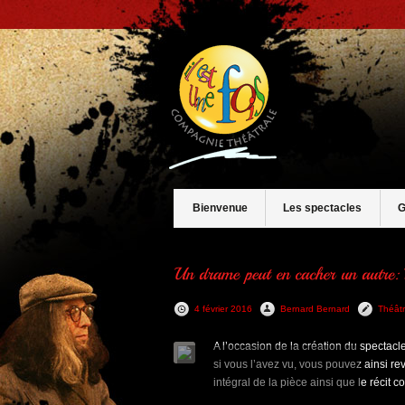
Bienvenue
Les spectacles
G
4 février 2016
Bernard Bernard
Théâtr
A l’occasion de la création du spectacle 
si vous l’avez vu, vous pouvez ainsi revi
intégral de la pièce ainsi que le récit c