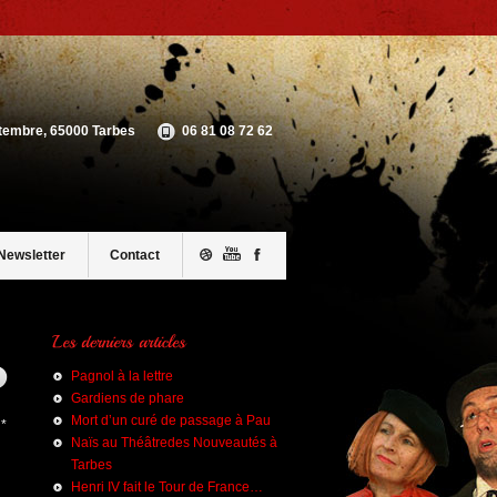
ptembre, 65000 Tarbes
06 81 08 72 62
Newsletter
Contact
Pagnol à la lettre
Gardiens de phare
Mort d’un curé de passage à Pau
 *
Naïs au Théâtredes Nouveautés à
Tarbes
Henri IV fait le Tour de France…